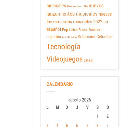
nuevos
musicales
Nuevo Sencillo
lanzamientos musicales
nuevos
lanzamientos musicales 2022 en
español
Pop Latino
Redes Sociales
Selección Colombia
reguetón
rezeteando
Tecnología
Videojuegos
zetadj
CALENDARIO
agosto 2026
L
M
X
J
V
S
D
1
2
3
4
5
6
7
8
9