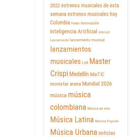
2022
estrenos musicales de esta
semana
estrenos musicales hoy
Colombia
Innovación
Futbol
Inteligencia Artificial
Internet
lanzamiento musical
Lanzamiento
lanzamientos
Master
musicales
Link
Crispi
Medellín
MinTIC
Mundial 2026
movistar arena
música
música
colombiana
Música en vivo
Música Latina
Música Popular
Música Urbana
noticias