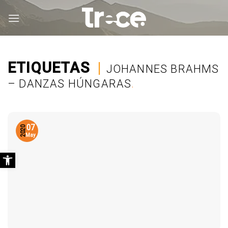
Saltar
al
contenido
ETIQUETAS
|
JOHANNES BRAHMS
– DANZAS HÚNGARAS
.
07
2020
May
Abrir barra de herramientas