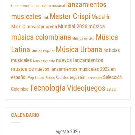
lanzamientos
lanzamiento musical
Lanzamiento
Master Crispi
musicales
Medellín
Link
Mundial 2026
música
movistar arena
MinTIC
música colombiana
Música
Música en vivo
Latina
Música Urbana
noticias
Música Popular
nuevos lanzamientos
musicales
Nuevo Sencillo
musicales
nuevos lanzamientos musicales 2022 en
español
Selección
reguetón
Pop Latino
Redes Sociales
rezeteando
Tecnología
Videojuegos
Colombia
zetadj
CALENDARIO
agosto 2026