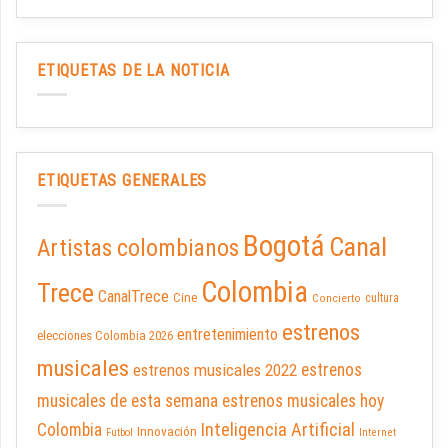
ETIQUETAS DE LA NOTICIA
ETIQUETAS GENERALES
Bogotá
Canal
Artistas colombianos
Colombia
Trece
CanalTrece
Cine
cultura
Concierto
estrenos
entretenimiento
elecciones Colombia 2026
musicales
estrenos musicales 2022
estrenos
musicales de esta semana
estrenos musicales hoy
Inteligencia Artificial
Colombia
Innovación
Futbol
Internet