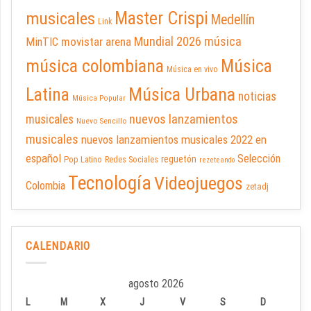
Master Crispi
musicales
Medellín
Link
Mundial 2026
música
movistar arena
MinTIC
música colombiana
Música
Música en vivo
Latina
Música Urbana
noticias
Música Popular
nuevos lanzamientos
musicales
Nuevo Sencillo
musicales
nuevos lanzamientos musicales 2022 en
español
Selección
reguetón
Pop Latino
Redes Sociales
rezeteando
Tecnología
Videojuegos
Colombia
zetadj
CALENDARIO
agosto 2026
L
M
X
J
V
S
D