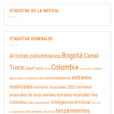
ETIQUETAS DE LA NOTICIA
ETIQUETAS GENERALES
Bogotá
Canal
Artistas colombianos
Colombia
Trece
CanalTrece
Cine
cultura
Concierto
estrenos
entretenimiento
elecciones Colombia 2026
musicales
estrenos musicales 2022
estrenos
musicales de esta semana
estrenos musicales hoy
Inteligencia Artificial
Colombia
Innovación
Futbol
Internet
lanzamientos
lanzamiento musical
Lanzamiento