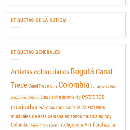
ETIQUETAS DE LA NOTICIA
ETIQUETAS GENERALES
Bogotá
Canal
Artistas colombianos
Colombia
Trece
CanalTrece
Cine
cultura
Concierto
estrenos
entretenimiento
elecciones Colombia 2026
musicales
estrenos musicales 2022
estrenos
musicales de esta semana
estrenos musicales hoy
Inteligencia Artificial
Colombia
Innovación
Futbol
Internet