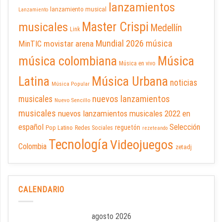
lanzamientos
lanzamiento musical
Lanzamiento
Master Crispi
musicales
Medellín
Link
Mundial 2026
música
movistar arena
MinTIC
música colombiana
Música
Música en vivo
Latina
Música Urbana
noticias
Música Popular
nuevos lanzamientos
musicales
Nuevo Sencillo
musicales
nuevos lanzamientos musicales 2022 en
español
Selección
reguetón
Pop Latino
Redes Sociales
rezeteando
Tecnología
Videojuegos
Colombia
zetadj
CALENDARIO
agosto 2026