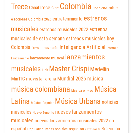
Colombia
Trece
CanalTrece
Cine
cultura
Concierto
estrenos
entretenimiento
elecciones Colombia 2026
musicales
estrenos musicales 2022
estrenos
musicales de esta semana
estrenos musicales hoy
Inteligencia Artificial
Colombia
Innovación
Futbol
Internet
lanzamientos
lanzamiento musical
Lanzamiento
Master Crispi
musicales
Medellín
Link
Mundial 2026
música
movistar arena
MinTIC
música colombiana
Música
Música en vivo
Latina
Música Urbana
noticias
Música Popular
nuevos lanzamientos
musicales
Nuevo Sencillo
musicales
nuevos lanzamientos musicales 2022 en
español
Selección
reguetón
Pop Latino
Redes Sociales
rezeteando