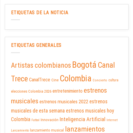
ETIQUETAS DE LA NOTICIA
ETIQUETAS GENERALES
Bogotá
Canal
Artistas colombianos
Colombia
Trece
CanalTrece
Cine
cultura
Concierto
estrenos
entretenimiento
elecciones Colombia 2026
musicales
estrenos musicales 2022
estrenos
musicales de esta semana
estrenos musicales hoy
Inteligencia Artificial
Colombia
Innovación
Futbol
Internet
lanzamientos
lanzamiento musical
Lanzamiento