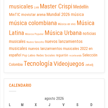
Master Crispi
musicales
Medellín
Link
Mundial 2026
música
movistar arena
MinTIC
música colombiana
Música
Música en vivo
Latina
Música Urbana
noticias
Música Popular
nuevos lanzamientos
musicales
Nuevo Sencillo
musicales
nuevos lanzamientos musicales 2022 en
español
Selección
reguetón
Pop Latino
Redes Sociales
rezeteando
Tecnología
Videojuegos
Colombia
zetadj
CALENDARIO
agosto 2026
L
M
X
J
V
S
D