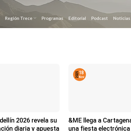
Región Trece
Programas
Editorial
Podcast
Noticias
18
2025
Nov
ellín 2026 revela su
&ME llega a Cartagen
ión diaria y apuesta
una fiesta electrónica