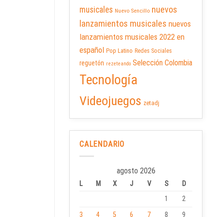
nuevos
musicales
Nuevo Sencillo
lanzamientos musicales
nuevos
lanzamientos musicales 2022 en
español
Pop Latino
Redes Sociales
Selección Colombia
reguetón
rezeteando
Tecnología
Videojuegos
zetadj
CALENDARIO
agosto 2026
L
M
X
J
V
S
D
1
2
3
4
5
6
7
8
9