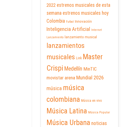
2022
estrenos musicales de esta
semana
estrenos musicales hoy
Colombia
Innovación
Futbol
Inteligencia Artificial
Internet
lanzamiento musical
Lanzamiento
lanzamientos
Master
musicales
Link
Crispi
Medellín
MinTIC
Mundial 2026
movistar arena
música
música
colombiana
Música en vivo
Música Latina
Música Popular
Música Urbana
noticias