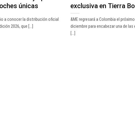
noches únicas
exclusiva en Tierra 
o a conocer la distribución oficial
&ME regresará a Colombia el próximo
ición 2026, que [...]
diciembre para encabezar una de las 
[...]