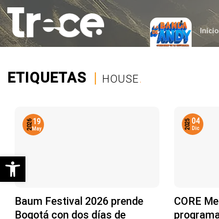
Saltar
al
contenido
Inicio
ETIQUETAS
|
HOUSE
.
04
19
2025
2026
Dic
May
Abrir barra de herramientas
Baum Festival 2026 prende
CORE Med
Bogotá con dos días de
programac