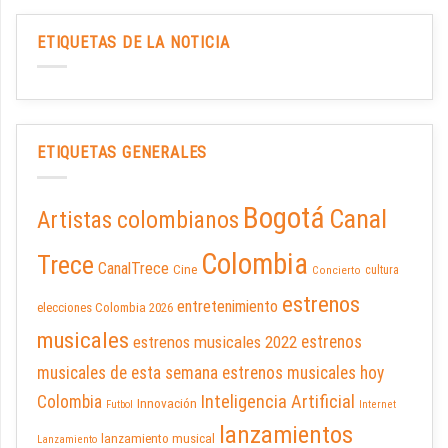
ETIQUETAS DE LA NOTICIA
ETIQUETAS GENERALES
Bogotá
Canal
Artistas colombianos
Colombia
Trece
CanalTrece
Cine
cultura
Concierto
estrenos
entretenimiento
elecciones Colombia 2026
musicales
estrenos musicales 2022
estrenos
musicales de esta semana
estrenos musicales hoy
Inteligencia Artificial
Colombia
Innovación
Futbol
Internet
lanzamientos
lanzamiento musical
Lanzamiento