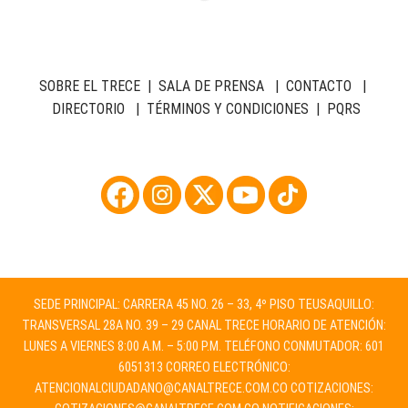
SOBRE EL TRECE
|
SALA DE PRENSA
|
CONTACTO
|
DIRECTORIO
|
TÉRMINOS Y CONDICIONES
|
PQRS
SEDE PRINCIPAL: CARRERA 45 NO. 26 – 33, 4º PISO TEUSAQUILLO:
TRANSVERSAL 28A NO. 39 – 29 CANAL TRECE HORARIO DE ATENCIÓN:
LUNES A VIERNES 8:00 A.M. – 5:00 P.M. TELÉFONO CONMUTADOR: 601
6051313 CORREO ELECTRÓNICO:
ATENCIONALCIUDADANO@CANALTRECE.COM.CO
COTIZACIONES: