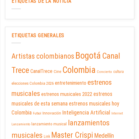
ETIQUETAS DE LA NOTICIA
ETIQUETAS GENERALES
Bogotá
Canal
Artistas colombianos
Colombia
Trece
CanalTrece
Cine
cultura
Concierto
estrenos
entretenimiento
elecciones Colombia 2026
musicales
estrenos musicales 2022
estrenos
musicales de esta semana
estrenos musicales hoy
Inteligencia Artificial
Colombia
Innovación
Futbol
Internet
lanzamientos
lanzamiento musical
Lanzamiento
Master Crispi
musicales
Medellín
Link