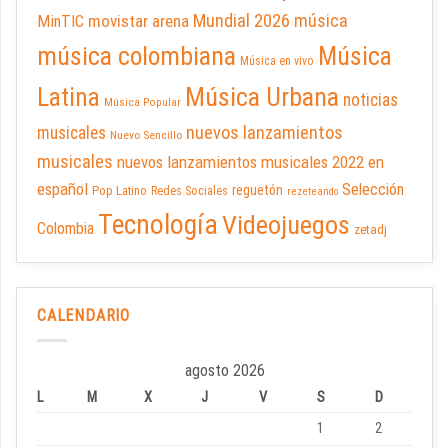
Mundial 2026
música
movistar arena
MinTIC
música colombiana
Música
Música en vivo
Latina
Música Urbana
noticias
Música Popular
nuevos lanzamientos
musicales
Nuevo Sencillo
musicales
nuevos lanzamientos musicales 2022 en
español
Selección
reguetón
Pop Latino
Redes Sociales
rezeteando
Tecnología
Videojuegos
Colombia
zetadj
CALENDARIO
agosto 2026
L
M
X
J
V
S
D
1
2