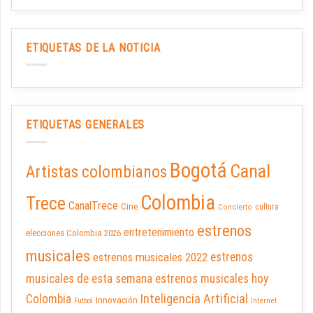
ETIQUETAS DE LA NOTICIA
ETIQUETAS GENERALES
Bogotá
Canal
Artistas colombianos
Colombia
Trece
CanalTrece
Cine
cultura
Concierto
estrenos
entretenimiento
elecciones Colombia 2026
musicales
estrenos musicales 2022
estrenos
musicales de esta semana
estrenos musicales hoy
Inteligencia Artificial
Colombia
Innovación
Futbol
Internet