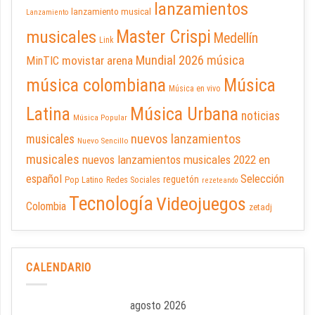
lanzamientos
lanzamiento musical
Lanzamiento
Master Crispi
musicales
Medellín
Link
Mundial 2026
música
movistar arena
MinTIC
música colombiana
Música
Música en vivo
Latina
Música Urbana
noticias
Música Popular
nuevos lanzamientos
musicales
Nuevo Sencillo
musicales
nuevos lanzamientos musicales 2022 en
español
Selección
reguetón
Pop Latino
Redes Sociales
rezeteando
Tecnología
Videojuegos
Colombia
zetadj
CALENDARIO
agosto 2026