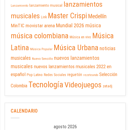
lanzamientos
lanzamiento musical
Lanzamiento
Master Crispi
musicales
Medellín
Link
Mundial 2026
música
movistar arena
MinTIC
música colombiana
Música
Música en vivo
Latina
Música Urbana
noticias
Música Popular
nuevos lanzamientos
musicales
Nuevo Sencillo
musicales
nuevos lanzamientos musicales 2022 en
español
Selección
reguetón
Pop Latino
Redes Sociales
rezeteando
Tecnología
Videojuegos
Colombia
zetadj
CALENDARIO
agosto 2026