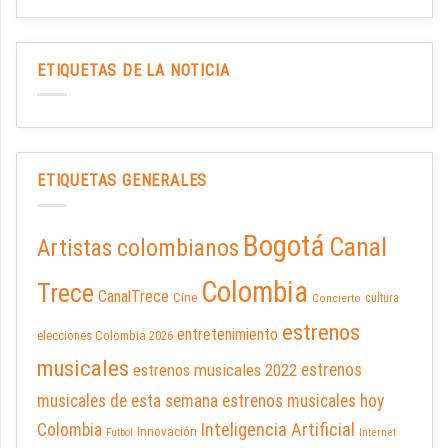
ETIQUETAS DE LA NOTICIA
ETIQUETAS GENERALES
Bogotá
Canal
Artistas colombianos
Colombia
Trece
CanalTrece
Cine
cultura
Concierto
estrenos
entretenimiento
elecciones Colombia 2026
musicales
estrenos musicales 2022
estrenos
musicales de esta semana
estrenos musicales hoy
Inteligencia Artificial
Colombia
Innovación
Futbol
Internet