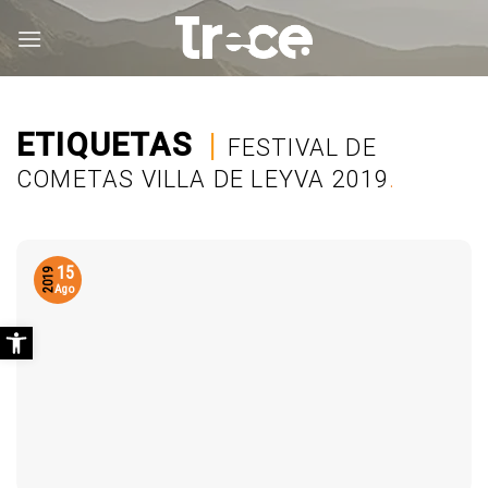
Saltar
al
contenido
ETIQUETAS
|
FESTIVAL DE
COMETAS VILLA DE LEYVA 2019
.
15
2019
Ago
Abrir barra de herramientas