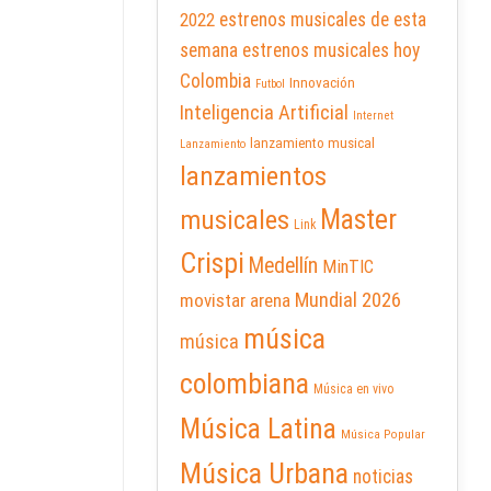
2022
estrenos musicales de esta
semana
estrenos musicales hoy
Colombia
Innovación
Futbol
Inteligencia Artificial
Internet
lanzamiento musical
Lanzamiento
lanzamientos
Master
musicales
Link
Crispi
Medellín
MinTIC
Mundial 2026
movistar arena
música
música
colombiana
Música en vivo
Música Latina
Música Popular
Música Urbana
noticias