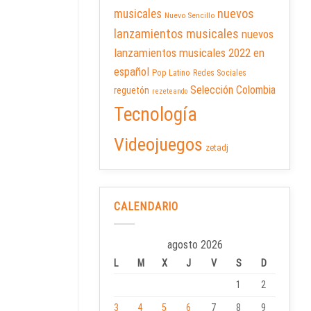
nuevos
musicales
Nuevo Sencillo
lanzamientos musicales
nuevos
lanzamientos musicales 2022 en
español
Pop Latino
Redes Sociales
Selección Colombia
reguetón
rezeteando
Tecnología
Videojuegos
zetadj
CALENDARIO
agosto 2026
L
M
X
J
V
S
D
1
2
3
4
5
6
7
8
9