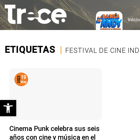
Saltar
al
contenido
Inicio
ETIQUETAS
|
FESTIVAL DE CINE I
19
2023
May
Abrir barra de herramientas
Cinema Punk celebra sus seis
años con cine y música en el