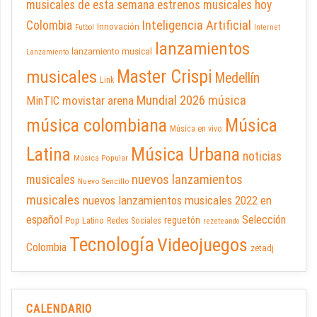
musicales de esta semana
estrenos musicales hoy
Inteligencia Artificial
Colombia
Innovación
Futbol
Internet
lanzamientos
lanzamiento musical
Lanzamiento
Master Crispi
musicales
Medellín
Link
Mundial 2026
música
movistar arena
MinTIC
música colombiana
Música
Música en vivo
Latina
Música Urbana
noticias
Música Popular
nuevos lanzamientos
musicales
Nuevo Sencillo
musicales
nuevos lanzamientos musicales 2022 en
español
Selección
reguetón
Pop Latino
Redes Sociales
rezeteando
Tecnología
Videojuegos
Colombia
zetadj
CALENDARIO