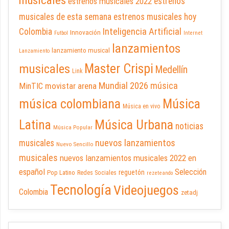
musicales
estrenos musicales 2022
estrenos
musicales de esta semana
estrenos musicales hoy
Inteligencia Artificial
Colombia
Innovación
Futbol
Internet
lanzamientos
lanzamiento musical
Lanzamiento
Master Crispi
musicales
Medellín
Link
Mundial 2026
música
movistar arena
MinTIC
música colombiana
Música
Música en vivo
Latina
Música Urbana
noticias
Música Popular
nuevos lanzamientos
musicales
Nuevo Sencillo
musicales
nuevos lanzamientos musicales 2022 en
español
Selección
reguetón
Pop Latino
Redes Sociales
rezeteando
Tecnología
Videojuegos
Colombia
zetadj