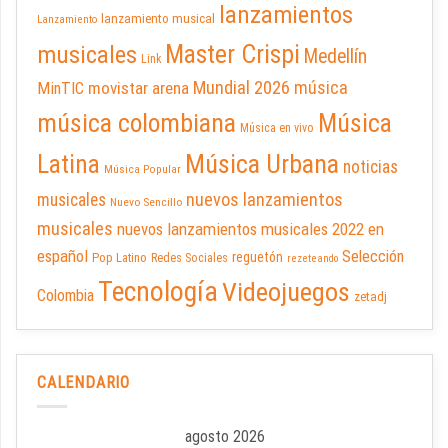
lanzamientos
lanzamiento musical
Lanzamiento
Master Crispi
musicales
Medellín
Link
Mundial 2026
música
movistar arena
MinTIC
música colombiana
Música
Música en vivo
Latina
Música Urbana
noticias
Música Popular
nuevos lanzamientos
musicales
Nuevo Sencillo
musicales
nuevos lanzamientos musicales 2022 en
español
Selección
reguetón
Pop Latino
Redes Sociales
rezeteando
Tecnología
Videojuegos
Colombia
zetadj
CALENDARIO
agosto 2026