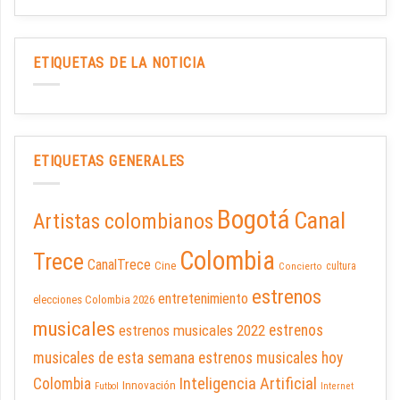
ETIQUETAS DE LA NOTICIA
ETIQUETAS GENERALES
Bogotá
Canal
Artistas colombianos
Colombia
Trece
CanalTrece
Cine
cultura
Concierto
estrenos
entretenimiento
elecciones Colombia 2026
musicales
estrenos musicales 2022
estrenos
musicales de esta semana
estrenos musicales hoy
Inteligencia Artificial
Colombia
Innovación
Futbol
Internet