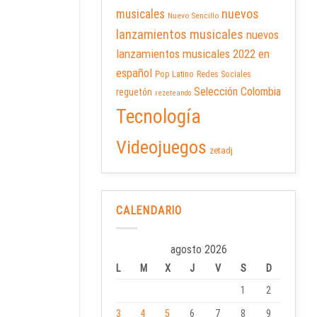
nuevos
musicales
Nuevo Sencillo
lanzamientos musicales
nuevos
lanzamientos musicales 2022 en
español
Pop Latino
Redes Sociales
Selección Colombia
reguetón
rezeteando
Tecnología
Videojuegos
zetadj
CALENDARIO
agosto 2026
L
M
X
J
V
S
D
1
2
3
4
5
6
7
8
9