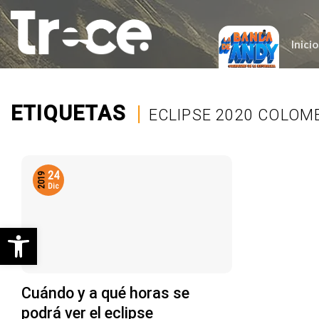
Saltar
al
contenido
Inicio
ETIQUETAS
|
ECLIPSE 2020 COLOM
24
2019
Dic
Abrir barra de herramientas
Cuándo y a qué horas se
podrá ver el eclipse