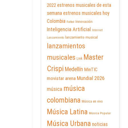
2022
estrenos musicales de esta
semana
estrenos musicales hoy
Colombia
Innovación
Futbol
Inteligencia Artificial
Internet
lanzamiento musical
Lanzamiento
lanzamientos
Master
musicales
Link
Crispi
Medellín
MinTIC
Mundial 2026
movistar arena
música
música
colombiana
Música en vivo
Música Latina
Música Popular
Música Urbana
noticias