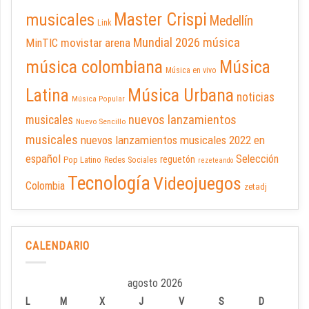
Master Crispi
musicales
Medellín
Link
Mundial 2026
música
movistar arena
MinTIC
música colombiana
Música
Música en vivo
Latina
Música Urbana
noticias
Música Popular
nuevos lanzamientos
musicales
Nuevo Sencillo
musicales
nuevos lanzamientos musicales 2022 en
español
Selección
reguetón
Pop Latino
Redes Sociales
rezeteando
Tecnología
Videojuegos
Colombia
zetadj
CALENDARIO
agosto 2026
L
M
X
J
V
S
D