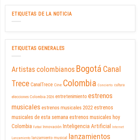
ETIQUETAS DE LA NOTICIA
ETIQUETAS GENERALES
Bogotá
Canal
Artistas colombianos
Colombia
Trece
CanalTrece
Cine
cultura
Concierto
estrenos
entretenimiento
elecciones Colombia 2026
musicales
estrenos musicales 2022
estrenos
musicales de esta semana
estrenos musicales hoy
Inteligencia Artificial
Colombia
Innovación
Futbol
Internet
lanzamientos
lanzamiento musical
Lanzamiento