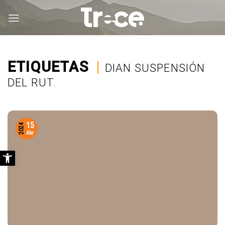
Saltar
al
contenido
ETIQUETAS
|
DIAN SUSPENSIÓN
DEL RUT
.
15
2024
Abr
Abrir barra de herramientas