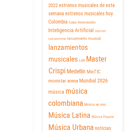
2022
estrenos musicales de esta
semana
estrenos musicales hoy
Colombia
Innovación
Futbol
Inteligencia Artificial
Internet
lanzamiento musical
Lanzamiento
lanzamientos
Master
musicales
Link
Crispi
Medellín
MinTIC
Mundial 2026
movistar arena
música
música
colombiana
Música en vivo
Música Latina
Música Popular
Música Urbana
noticias