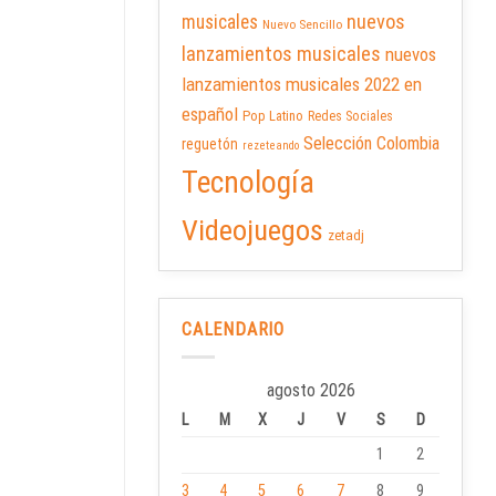
nuevos
musicales
Nuevo Sencillo
lanzamientos musicales
nuevos
lanzamientos musicales 2022 en
español
Pop Latino
Redes Sociales
Selección Colombia
reguetón
rezeteando
Tecnología
Videojuegos
zetadj
CALENDARIO
agosto 2026
L
M
X
J
V
S
D
1
2
3
4
5
6
7
8
9