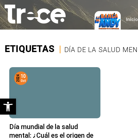
Saltar
al
contenido
Inicio
ETIQUETAS
|
DÍA DE LA SALUD ME
10
2024
Oct
Abrir barra de herramientas
Día mundial de la salud
mental: ¿Cuál es el origen de