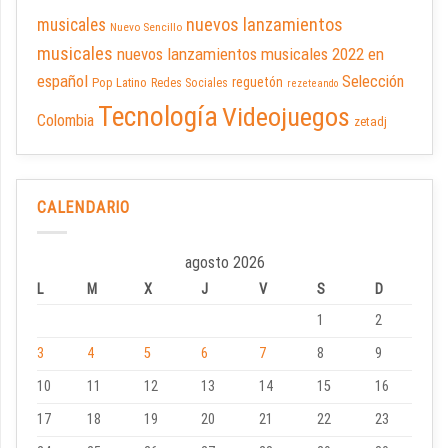
nuevos lanzamientos
musicales
Nuevo Sencillo
musicales
nuevos lanzamientos musicales 2022 en
español
Selección
reguetón
Pop Latino
Redes Sociales
rezeteando
Tecnología
Videojuegos
Colombia
zetadj
CALENDARIO
agosto 2026
L
M
X
J
V
S
D
1
2
3
4
5
6
7
8
9
10
11
12
13
14
15
16
17
18
19
20
21
22
23