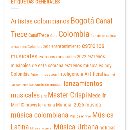
ETIQUETAS GENERALES
Bogotá
Canal
Artistas colombianos
Colombia
Trece
CanalTrece
Cine
cultura
Concierto
estrenos
entretenimiento
elecciones Colombia 2026
musicales
estrenos musicales 2022
estrenos
musicales de esta semana
estrenos musicales hoy
Inteligencia Artificial
Colombia
Innovación
Futbol
Internet
lanzamientos
lanzamiento musical
Lanzamiento
Master Crispi
musicales
Medellín
Link
Mundial 2026
música
movistar arena
MinTIC
música colombiana
Música
Música en vivo
Latina
Música Urbana
noticias
Música Popular