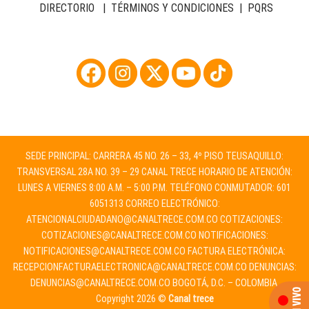
DIRECTORIO
|
TÉRMINOS Y CONDICIONES
|
PQRS
SEDE PRINCIPAL: CARRERA 45 NO. 26 – 33, 4º PISO TEUSAQUILLO:
TRANSVERSAL 28A NO. 39 – 29 CANAL TRECE HORARIO DE ATENCIÓN:
LUNES A VIERNES 8:00 A.M. – 5:00 P.M. TELÉFONO CONMUTADOR: 601
6051313 CORREO ELECTRÓNICO:
ATENCIONALCIUDADANO@CANALTRECE.COM.CO
COTIZACIONES:
COTIZACIONES@CANALTRECE.COM.CO
NOTIFICACIONES:
NOTIFICACIONES@CANALTRECE.COM.CO
FACTURA ELECTRÓNICA:
RECEPCIONFACTURAELECTRONICA@CANALTRECE.COM.CO
DENUNCIAS:
DENUNCIAS@CANALTRECE.COM.CO
BOGOTÁ, D.C. – COLOMBIA.
Copyright 2026 ©
Canal trece