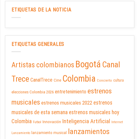
ETIQUETAS DE LA NOTICIA
ETIQUETAS GENERALES
Bogotá
Canal
Artistas colombianos
Colombia
Trece
CanalTrece
Cine
cultura
Concierto
estrenos
entretenimiento
elecciones Colombia 2026
musicales
estrenos musicales 2022
estrenos
musicales de esta semana
estrenos musicales hoy
Inteligencia Artificial
Colombia
Innovación
Futbol
Internet
lanzamientos
lanzamiento musical
Lanzamiento