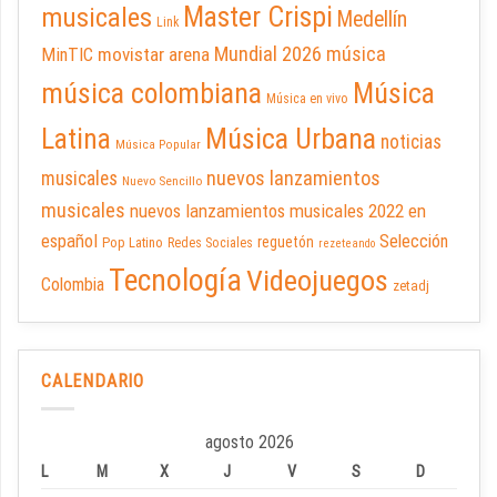
Master Crispi
musicales
Medellín
Link
Mundial 2026
música
movistar arena
MinTIC
música colombiana
Música
Música en vivo
Latina
Música Urbana
noticias
Música Popular
nuevos lanzamientos
musicales
Nuevo Sencillo
musicales
nuevos lanzamientos musicales 2022 en
español
Selección
reguetón
Pop Latino
Redes Sociales
rezeteando
Tecnología
Videojuegos
Colombia
zetadj
CALENDARIO
agosto 2026
L
M
X
J
V
S
D