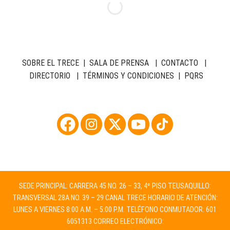
SOBRE EL TRECE
|
SALA DE PRENSA
|
CONTACTO
|
DIRECTORIO
|
TÉRMINOS Y CONDICIONES
|
PQRS
SEDE PRINCIPAL: CARRERA 45 NO. 26 – 33, 4º PISO TEUSAQUILLO:
TRANSVERSAL 28A NO. 39 – 29 CANAL TRECE HORARIO DE ATENCIÓN:
LUNES A VIERNES 8:00 A.M. – 5:00 P.M. TELÉFONO CONMUTADOR: 601
6051313 CORREO ELECTRÓNICO: