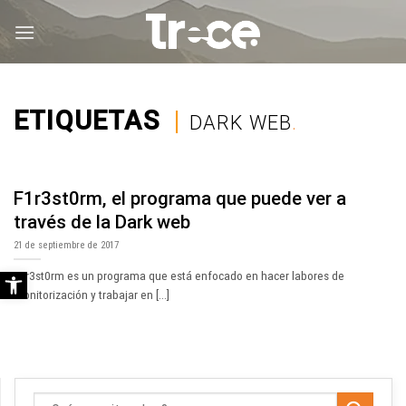
Saltar
al
contenido
ETIQUETAS
|
DARK WEB
.
F1r3st0rm, el programa que puede ver a
través de la Dark web
21 de septiembre de 2017
Abrir barra de herramientas
F1r3st0rm es un programa que está enfocado en hacer labores de
monitorización y trabajar en [...]