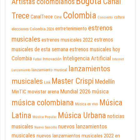
Bogotá
Canal
Artistas colombianos
Colombia
Trece
CanalTrece
Cine
cultura
Concierto
estrenos
entretenimiento
elecciones Colombia 2026
musicales
estrenos musicales 2022
estrenos
musicales de esta semana
estrenos musicales hoy
Inteligencia Artificial
Colombia
Innovación
Futbol
Internet
lanzamientos
lanzamiento musical
Lanzamiento
Master Crispi
musicales
Medellín
Link
Mundial 2026
música
movistar arena
MinTIC
música colombiana
Música
Música en vivo
Latina
Música Urbana
noticias
Música Popular
nuevos lanzamientos
musicales
Nuevo Sencillo
musicales
nuevos lanzamientos musicales 2022 en