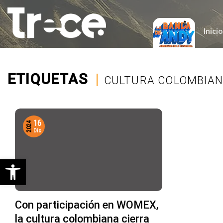
Saltar
al
contenido
Inicio
ETIQUETAS
|
CULTURA COLOMBIAN
16
2024
Dic
Abrir barra de herramientas
Con participación en WOMEX,
la cultura colombiana cierra