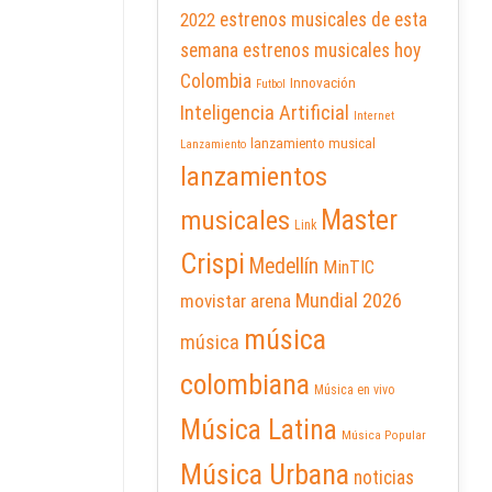
2022
estrenos musicales de esta
semana
estrenos musicales hoy
Colombia
Innovación
Futbol
Inteligencia Artificial
Internet
lanzamiento musical
Lanzamiento
lanzamientos
Master
musicales
Link
Crispi
Medellín
MinTIC
Mundial 2026
movistar arena
música
música
colombiana
Música en vivo
Música Latina
Música Popular
Música Urbana
noticias