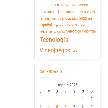
nuevos
musicales
Nuevo Sencillo
lanzamientos musicales
nuevos
lanzamientos musicales 2022 en
español
Pop Latino
Redes Sociales
Selección Colombia
reguetón
rezeteando
Tecnología
Videojuegos
zetadj
CALENDARIO
agosto 2026
L
M
X
J
V
S
D
1
2
3
4
5
6
7
8
9