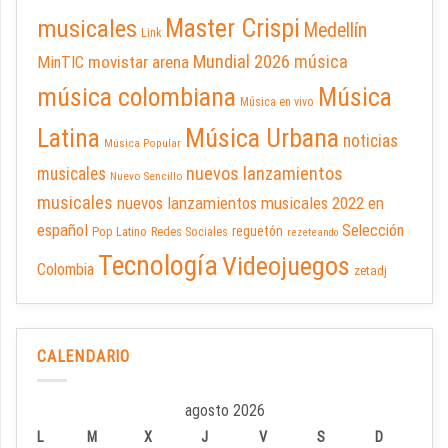
Master Crispi
musicales
Medellín
Link
Mundial 2026
música
movistar arena
MinTIC
música colombiana
Música
Música en vivo
Latina
Música Urbana
noticias
Música Popular
nuevos lanzamientos
musicales
Nuevo Sencillo
musicales
nuevos lanzamientos musicales 2022 en
español
Selección
reguetón
Pop Latino
Redes Sociales
rezeteando
Tecnología
Videojuegos
Colombia
zetadj
CALENDARIO
agosto 2026
L
M
X
J
V
S
D