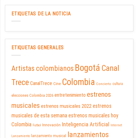
ETIQUETAS DE LA NOTICIA
ETIQUETAS GENERALES
Bogotá
Canal
Artistas colombianos
Colombia
Trece
CanalTrece
Cine
cultura
Concierto
estrenos
entretenimiento
elecciones Colombia 2026
musicales
estrenos musicales 2022
estrenos
musicales de esta semana
estrenos musicales hoy
Inteligencia Artificial
Colombia
Innovación
Futbol
Internet
lanzamientos
lanzamiento musical
Lanzamiento