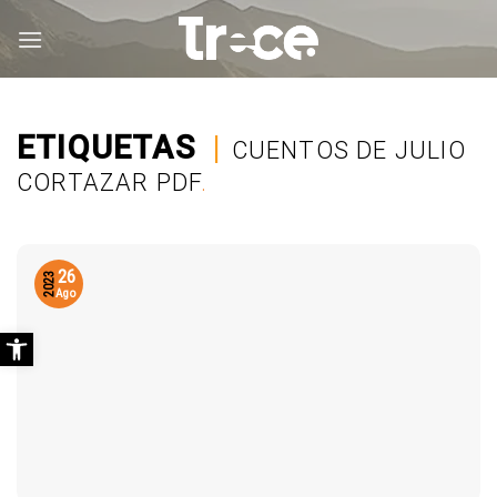
Saltar
al
contenido
ETIQUETAS
|
CUENTOS DE JULIO
CORTAZAR PDF
.
26
2023
Ago
Abrir barra de herramientas