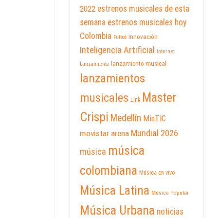
2022
estrenos musicales de esta
semana
estrenos musicales hoy
Colombia
Innovación
Futbol
Inteligencia Artificial
Internet
lanzamiento musical
Lanzamiento
lanzamientos
Master
musicales
Link
Crispi
Medellín
MinTIC
Mundial 2026
movistar arena
música
música
colombiana
Música en vivo
Música Latina
Música Popular
Música Urbana
noticias