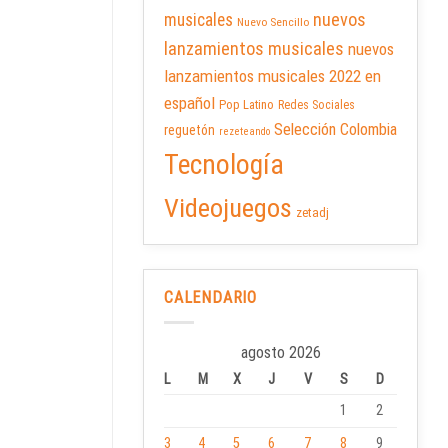
nuevos
musicales
Nuevo Sencillo
lanzamientos musicales
nuevos
lanzamientos musicales 2022 en
español
Pop Latino
Redes Sociales
Selección Colombia
reguetón
rezeteando
Tecnología
Videojuegos
zetadj
CALENDARIO
agosto 2026
L
M
X
J
V
S
D
1
2
3
4
5
6
7
8
9