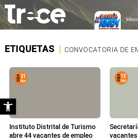
Saltar
al
contenido
Inicio
ETIQUETAS
|
CONVOCATORIA DE E
12
21
2024
2024
Ago
Ago
Abrir barra de herramientas
Instituto Distrital de Turismo
Secretarí
abre 44 vacantes de empleo
vacantes 