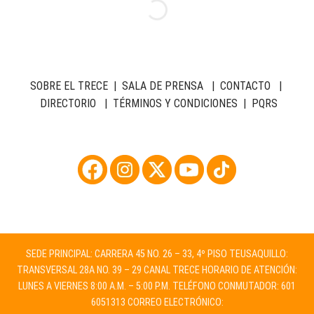
SOBRE EL TRECE
|
SALA DE PRENSA
|
CONTACTO
|
DIRECTORIO
|
TÉRMINOS Y CONDICIONES
|
PQRS
SEDE PRINCIPAL: CARRERA 45 NO. 26 – 33, 4º PISO TEUSAQUILLO:
TRANSVERSAL 28A NO. 39 – 29 CANAL TRECE HORARIO DE ATENCIÓN:
LUNES A VIERNES 8:00 A.M. – 5:00 P.M. TELÉFONO CONMUTADOR: 601
6051313 CORREO ELECTRÓNICO: