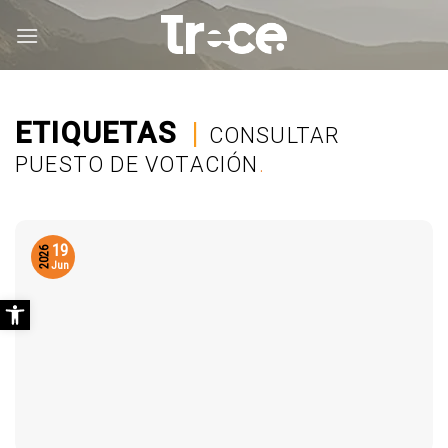
Saltar
al
contenido
ETIQUETAS
|
CONSULTAR
PUESTO DE VOTACIÓN
.
19
2026
Jun
Abrir barra de herramientas