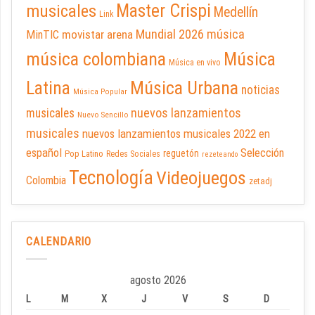
Master Crispi
musicales
Medellín
Link
Mundial 2026
música
movistar arena
MinTIC
música colombiana
Música
Música en vivo
Latina
Música Urbana
noticias
Música Popular
nuevos lanzamientos
musicales
Nuevo Sencillo
musicales
nuevos lanzamientos musicales 2022 en
español
Selección
reguetón
Pop Latino
Redes Sociales
rezeteando
Tecnología
Videojuegos
Colombia
zetadj
CALENDARIO
agosto 2026
L
M
X
J
V
S
D