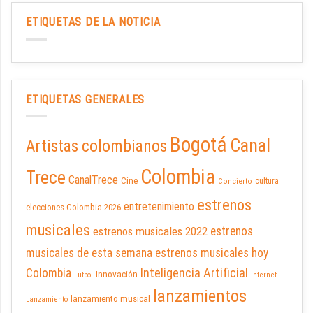
ETIQUETAS DE LA NOTICIA
ETIQUETAS GENERALES
Bogotá
Canal
Artistas colombianos
Colombia
Trece
CanalTrece
Cine
cultura
Concierto
estrenos
entretenimiento
elecciones Colombia 2026
musicales
estrenos musicales 2022
estrenos
musicales de esta semana
estrenos musicales hoy
Inteligencia Artificial
Colombia
Innovación
Futbol
Internet
lanzamientos
lanzamiento musical
Lanzamiento