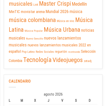
Master Crispi
musicales
Medellín
Link
Mundial 2026
música
movistar arena
MinTIC
música colombiana
Música
Música en vivo
Latina
Música Urbana
noticias
Música Popular
nuevos lanzamientos
musicales
Nuevo Sencillo
musicales
nuevos lanzamientos musicales 2022 en
español
Selección
reguetón
Pop Latino
Redes Sociales
rezeteando
Tecnología
Videojuegos
Colombia
zetadj
CALENDARIO
agosto 2026
L
M
X
J
V
S
D