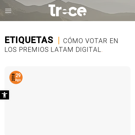
Saltar
al
contenido
ETIQUETAS
|
CÓMO VOTAR EN
LOS PREMIOS LATAM DIGITAL
.
29
2018
Ago
Abrir barra de herramientas