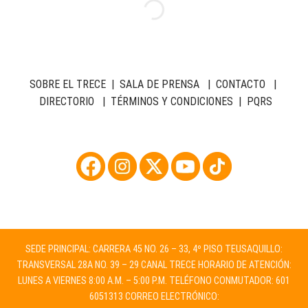
SOBRE EL TRECE
|
SALA DE PRENSA
|
CONTACTO
|
DIRECTORIO
|
TÉRMINOS Y CONDICIONES
|
PQRS
SEDE PRINCIPAL: CARRERA 45 NO. 26 – 33, 4º PISO TEUSAQUILLO:
TRANSVERSAL 28A NO. 39 – 29 CANAL TRECE HORARIO DE ATENCIÓN:
LUNES A VIERNES 8:00 A.M. – 5:00 P.M. TELÉFONO CONMUTADOR: 601
6051313 CORREO ELECTRÓNICO: