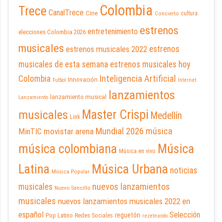
Colombia
Trece
CanalTrece
Cine
cultura
Concierto
estrenos
entretenimiento
elecciones Colombia 2026
musicales
estrenos musicales 2022
estrenos
musicales de esta semana
estrenos musicales hoy
Inteligencia Artificial
Colombia
Innovación
Futbol
Internet
lanzamientos
lanzamiento musical
Lanzamiento
Master Crispi
musicales
Medellín
Link
Mundial 2026
música
movistar arena
MinTIC
música colombiana
Música
Música en vivo
Latina
Música Urbana
noticias
Música Popular
nuevos lanzamientos
musicales
Nuevo Sencillo
musicales
nuevos lanzamientos musicales 2022 en
español
Selección
reguetón
Pop Latino
Redes Sociales
rezeteando