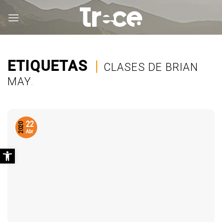
Saltar
al
contenido
ETIQUETAS
|
CLASES DE BRIAN
MAY
.
22
2020
Abr
Abrir barra de herramientas