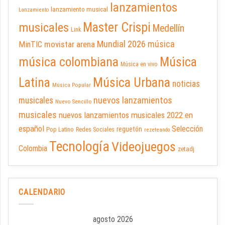
lanzamientos
lanzamiento musical
Lanzamiento
Master Crispi
musicales
Medellín
Link
Mundial 2026
música
movistar arena
MinTIC
música colombiana
Música
Música en vivo
Latina
Música Urbana
noticias
Música Popular
nuevos lanzamientos
musicales
Nuevo Sencillo
musicales
nuevos lanzamientos musicales 2022 en
español
Selección
reguetón
Pop Latino
Redes Sociales
rezeteando
Tecnología
Videojuegos
Colombia
zetadj
CALENDARIO
agosto 2026