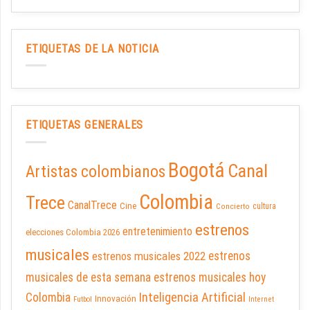
ETIQUETAS DE LA NOTICIA
ETIQUETAS GENERALES
Bogotá
Canal
Artistas colombianos
Colombia
Trece
CanalTrece
Cine
cultura
Concierto
estrenos
entretenimiento
elecciones Colombia 2026
musicales
estrenos musicales 2022
estrenos
musicales de esta semana
estrenos musicales hoy
Inteligencia Artificial
Colombia
Innovación
Futbol
Internet