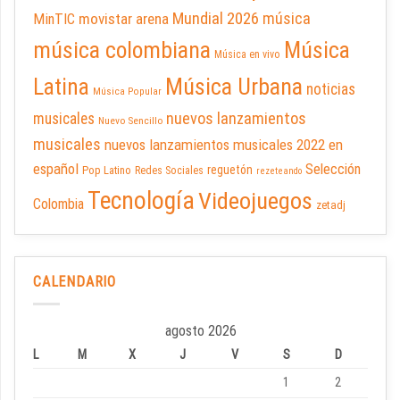
Mundial 2026
música
movistar arena
MinTIC
música colombiana
Música
Música en vivo
Latina
Música Urbana
noticias
Música Popular
nuevos lanzamientos
musicales
Nuevo Sencillo
musicales
nuevos lanzamientos musicales 2022 en
español
Selección
reguetón
Pop Latino
Redes Sociales
rezeteando
Tecnología
Videojuegos
Colombia
zetadj
CALENDARIO
agosto 2026
L
M
X
J
V
S
D
1
2