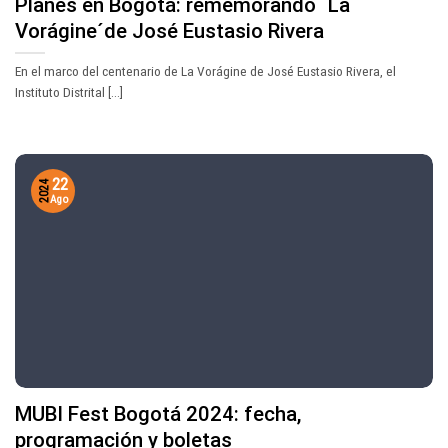
Planes en Bogotá: rememorando ´La
Vorágine´de José Eustasio Rivera
En el marco del centenario de La Vorágine de José Eustasio Rivera, el
Instituto Distrital [...]
22
2024
Ago
MUBI Fest Bogotá 2024: fecha,
programación y boletas