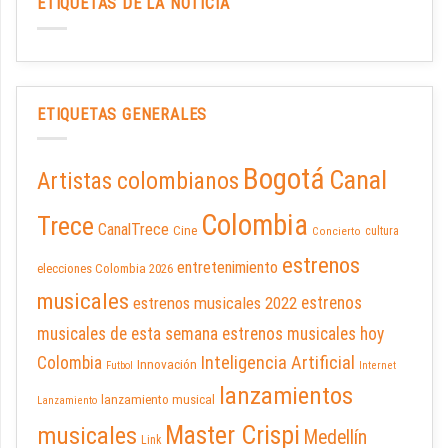
ETIQUETAS DE LA NOTICIA
ETIQUETAS GENERALES
Bogotá
Canal
Artistas colombianos
Colombia
Trece
CanalTrece
Cine
cultura
Concierto
estrenos
entretenimiento
elecciones Colombia 2026
musicales
estrenos musicales 2022
estrenos
musicales de esta semana
estrenos musicales hoy
Inteligencia Artificial
Colombia
Innovación
Futbol
Internet
lanzamientos
lanzamiento musical
Lanzamiento
Master Crispi
musicales
Medellín
Link