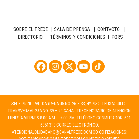
SOBRE EL TRECE
|
SALA DE PRENSA
|
CONTACTO
|
DIRECTORIO
|
TÉRMINOS Y CONDICIONES
|
PQRS
SEDE PRINCIPAL: CARRERA 45 NO. 26 – 33, 4º PISO TEUSAQUILLO:
TRANSVERSAL 28A NO. 39 – 29 CANAL TRECE HORARIO DE ATENCIÓN:
LUNES A VIERNES 8:00 A.M. – 5:00 P.M. TELÉFONO CONMUTADOR: 601
6051313 CORREO ELECTRÓNICO:
ATENCIONALCIUDADANO@CANALTRECE.COM.CO
COTIZACIONES: