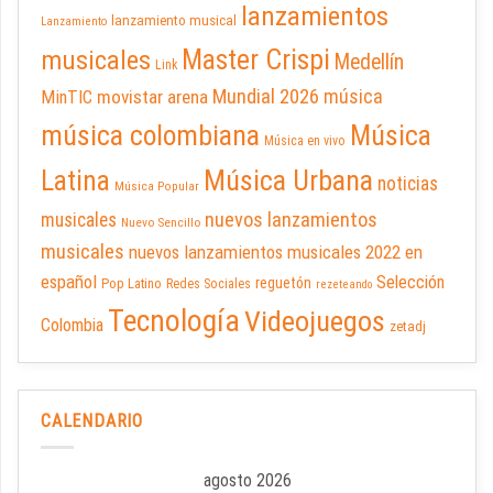
lanzamientos
lanzamiento musical
Lanzamiento
Master Crispi
musicales
Medellín
Link
Mundial 2026
música
movistar arena
MinTIC
música colombiana
Música
Música en vivo
Latina
Música Urbana
noticias
Música Popular
nuevos lanzamientos
musicales
Nuevo Sencillo
musicales
nuevos lanzamientos musicales 2022 en
español
Selección
reguetón
Pop Latino
Redes Sociales
rezeteando
Tecnología
Videojuegos
Colombia
zetadj
CALENDARIO
agosto 2026