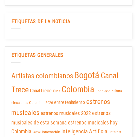
ETIQUETAS DE LA NOTICIA
ETIQUETAS GENERALES
Bogotá
Canal
Artistas colombianos
Colombia
Trece
CanalTrece
Cine
cultura
Concierto
estrenos
entretenimiento
elecciones Colombia 2026
musicales
estrenos musicales 2022
estrenos
musicales de esta semana
estrenos musicales hoy
Inteligencia Artificial
Colombia
Innovación
Futbol
Internet