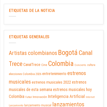
ETIQUETAS DE LA NOTICIA
ETIQUETAS GENERALES
Bogotá
Canal
Artistas colombianos
Colombia
Trece
CanalTrece
Cine
cultura
Concierto
estrenos
entretenimiento
elecciones Colombia 2026
musicales
estrenos musicales 2022
estrenos
musicales de esta semana
estrenos musicales hoy
Inteligencia Artificial
Colombia
Innovación
Futbol
Internet
lanzamientos
lanzamiento musical
Lanzamiento