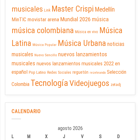
Master Crispi
musicales
Medellín
Link
Mundial 2026
música
movistar arena
MinTIC
música colombiana
Música
Música en vivo
Latina
Música Urbana
noticias
Música Popular
nuevos lanzamientos
musicales
Nuevo Sencillo
musicales
nuevos lanzamientos musicales 2022 en
español
Selección
reguetón
Pop Latino
Redes Sociales
rezeteando
Tecnología
Videojuegos
Colombia
zetadj
CALENDARIO
agosto 2026
L
M
X
J
V
S
D