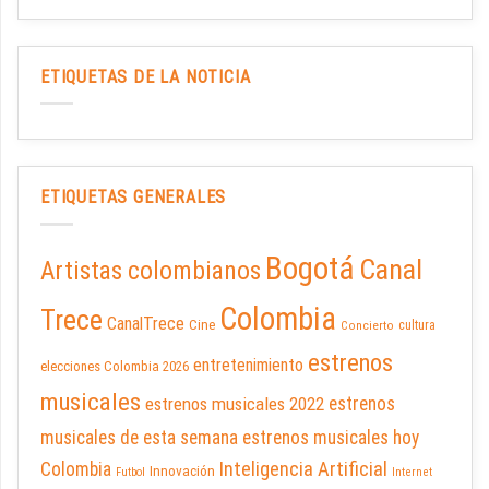
ETIQUETAS DE LA NOTICIA
ETIQUETAS GENERALES
Bogotá
Canal
Artistas colombianos
Colombia
Trece
CanalTrece
Cine
cultura
Concierto
estrenos
entretenimiento
elecciones Colombia 2026
musicales
estrenos musicales 2022
estrenos
musicales de esta semana
estrenos musicales hoy
Inteligencia Artificial
Colombia
Innovación
Futbol
Internet