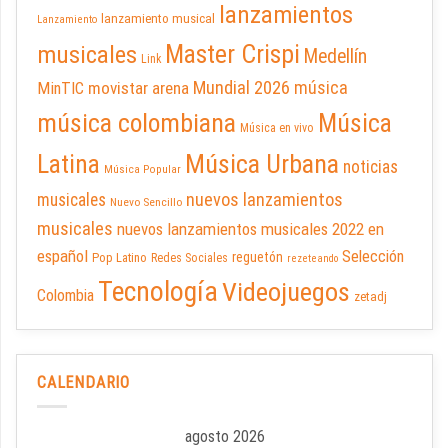
lanzamientos
lanzamiento musical
Lanzamiento
Master Crispi
musicales
Medellín
Link
Mundial 2026
música
movistar arena
MinTIC
música colombiana
Música
Música en vivo
Latina
Música Urbana
noticias
Música Popular
nuevos lanzamientos
musicales
Nuevo Sencillo
musicales
nuevos lanzamientos musicales 2022 en
español
Selección
reguetón
Pop Latino
Redes Sociales
rezeteando
Tecnología
Videojuegos
Colombia
zetadj
CALENDARIO
agosto 2026