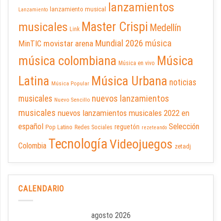
lanzamientos
lanzamiento musical
Lanzamiento
Master Crispi
musicales
Medellín
Link
Mundial 2026
música
movistar arena
MinTIC
música colombiana
Música
Música en vivo
Latina
Música Urbana
noticias
Música Popular
nuevos lanzamientos
musicales
Nuevo Sencillo
musicales
nuevos lanzamientos musicales 2022 en
español
Selección
reguetón
Pop Latino
Redes Sociales
rezeteando
Tecnología
Videojuegos
Colombia
zetadj
CALENDARIO
agosto 2026