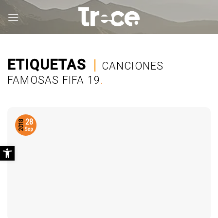
Saltar
al
contenido
ETIQUETAS
|
CANCIONES
FAMOSAS FIFA 19
.
28
2018
Sep
Abrir barra de herramientas