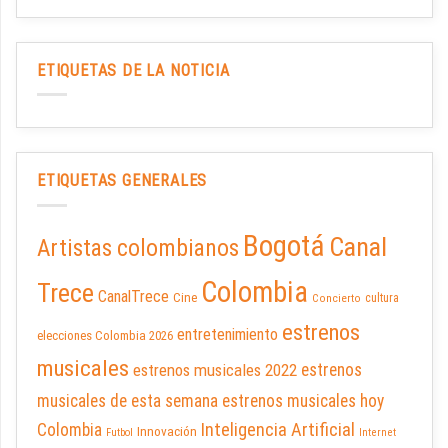
ETIQUETAS DE LA NOTICIA
ETIQUETAS GENERALES
Bogotá
Canal
Artistas colombianos
Colombia
Trece
CanalTrece
Cine
cultura
Concierto
estrenos
entretenimiento
elecciones Colombia 2026
musicales
estrenos musicales 2022
estrenos
musicales de esta semana
estrenos musicales hoy
Inteligencia Artificial
Colombia
Innovación
Futbol
Internet