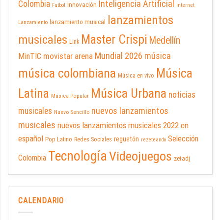
Inteligencia Artificial
Colombia
Innovación
Futbol
Internet
lanzamientos
lanzamiento musical
Lanzamiento
Master Crispi
musicales
Medellín
Link
Mundial 2026
música
movistar arena
MinTIC
música colombiana
Música
Música en vivo
Latina
Música Urbana
noticias
Música Popular
nuevos lanzamientos
musicales
Nuevo Sencillo
musicales
nuevos lanzamientos musicales 2022 en
español
Selección
reguetón
Pop Latino
Redes Sociales
rezeteando
Tecnología
Videojuegos
Colombia
zetadj
CALENDARIO