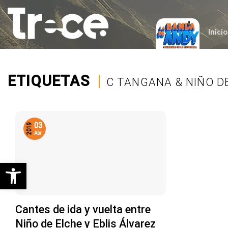
Saltar
al
contenido
Inicio
ETIQUETAS
|
C TANGANA & NIÑO D
03
2019
Abr
Abrir barra de herramientas
Cantes de ida y vuelta entre
Niño de Elche y Eblis Álvarez