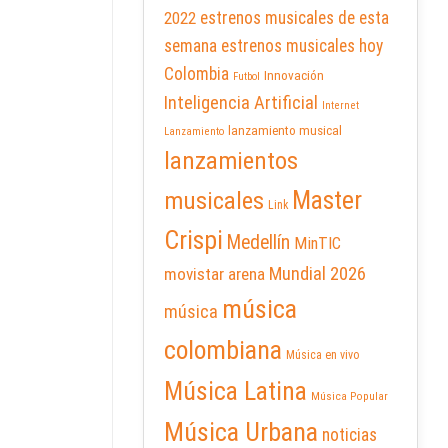
2022
estrenos musicales de esta
semana
estrenos musicales hoy
Colombia
Innovación
Futbol
Inteligencia Artificial
Internet
lanzamiento musical
Lanzamiento
lanzamientos
Master
musicales
Link
Crispi
Medellín
MinTIC
Mundial 2026
movistar arena
música
música
colombiana
Música en vivo
Música Latina
Música Popular
Música Urbana
noticias