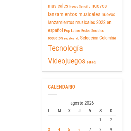
nuevos
musicales
Nuevo Sencillo
lanzamientos musicales
nuevos
lanzamientos musicales 2022 en
español
Pop Latino
Redes Sociales
Selección Colombia
reguetón
rezeteando
Tecnología
Videojuegos
zetadj
CALENDARIO
agosto 2026
L
M
X
J
V
S
D
1
2
3
4
5
6
7
8
9