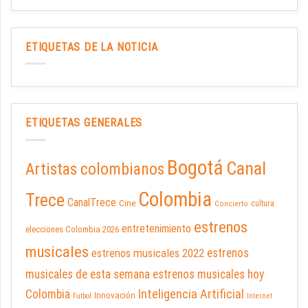
ETIQUETAS DE LA NOTICIA
ETIQUETAS GENERALES
Bogotá
Canal
Artistas colombianos
Colombia
Trece
CanalTrece
Cine
cultura
Concierto
estrenos
entretenimiento
elecciones Colombia 2026
musicales
estrenos musicales 2022
estrenos
musicales de esta semana
estrenos musicales hoy
Inteligencia Artificial
Colombia
Innovación
Futbol
Internet