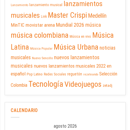
lanzamientos
lanzamiento musical
Lanzamiento
Master Crispi
musicales
Medellín
Link
Mundial 2026
música
movistar arena
MinTIC
música colombiana
Música
Música en vivo
Latina
Música Urbana
noticias
Música Popular
nuevos lanzamientos
musicales
Nuevo Sencillo
musicales
nuevos lanzamientos musicales 2022 en
español
Selección
reguetón
Pop Latino
Redes Sociales
rezeteando
Tecnología
Videojuegos
Colombia
zetadj
CALENDARIO
agosto 2026