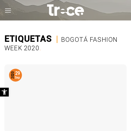
Saltar
al
contenido
ETIQUETAS
|
BOGOTÁ FASHION
WEEK 2020
.
29
2020
Sep
Abrir barra de herramientas