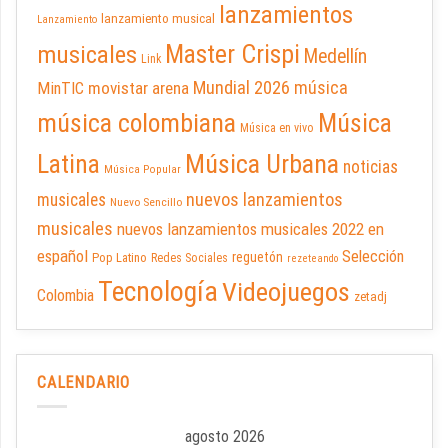
lanzamientos
lanzamiento musical
Lanzamiento
Master Crispi
musicales
Medellín
Link
Mundial 2026
música
movistar arena
MinTIC
música colombiana
Música
Música en vivo
Latina
Música Urbana
noticias
Música Popular
nuevos lanzamientos
musicales
Nuevo Sencillo
musicales
nuevos lanzamientos musicales 2022 en
español
Selección
reguetón
Pop Latino
Redes Sociales
rezeteando
Tecnología
Videojuegos
Colombia
zetadj
CALENDARIO
agosto 2026