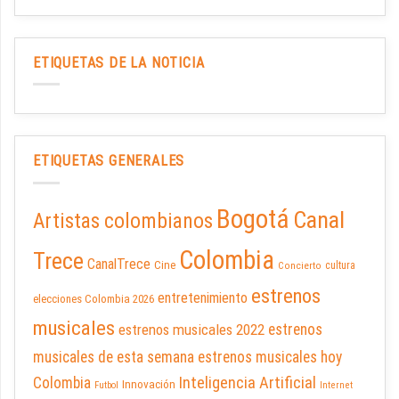
ETIQUETAS DE LA NOTICIA
ETIQUETAS GENERALES
Bogotá
Canal
Artistas colombianos
Colombia
Trece
CanalTrece
Cine
cultura
Concierto
estrenos
entretenimiento
elecciones Colombia 2026
musicales
estrenos musicales 2022
estrenos
musicales de esta semana
estrenos musicales hoy
Inteligencia Artificial
Colombia
Innovación
Futbol
Internet