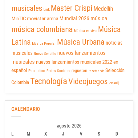
Master Crispi
musicales
Medellín
Link
Mundial 2026
música
movistar arena
MinTIC
música colombiana
Música
Música en vivo
Latina
Música Urbana
noticias
Música Popular
nuevos lanzamientos
musicales
Nuevo Sencillo
musicales
nuevos lanzamientos musicales 2022 en
español
Selección
reguetón
Pop Latino
Redes Sociales
rezeteando
Tecnología
Videojuegos
Colombia
zetadj
CALENDARIO
agosto 2026
L
M
X
J
V
S
D