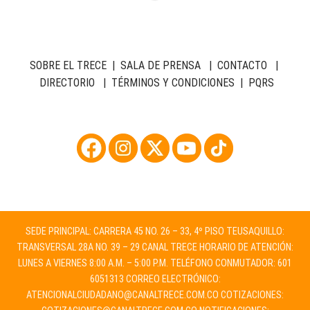
SOBRE EL TRECE
|
SALA DE PRENSA
|
CONTACTO
|
DIRECTORIO
|
TÉRMINOS Y CONDICIONES
|
PQRS
SEDE PRINCIPAL: CARRERA 45 NO. 26 – 33, 4º PISO TEUSAQUILLO:
TRANSVERSAL 28A NO. 39 – 29 CANAL TRECE HORARIO DE ATENCIÓN:
LUNES A VIERNES 8:00 A.M. – 5:00 P.M. TELÉFONO CONMUTADOR: 601
6051313 CORREO ELECTRÓNICO:
ATENCIONALCIUDADANO@CANALTRECE.COM.CO
COTIZACIONES: