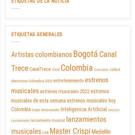
ETIQUETAS DE LA NOTICIA
ETIQUETAS GENERALES
Bogotá
Canal
Artistas colombianos
Colombia
Trece
CanalTrece
Cine
cultura
Concierto
estrenos
entretenimiento
elecciones Colombia 2026
musicales
estrenos musicales 2022
estrenos
musicales de esta semana
estrenos musicales hoy
Inteligencia Artificial
Colombia
Innovación
Futbol
Internet
lanzamientos
lanzamiento musical
Lanzamiento
Master Crispi
musicales
Medellín
Link