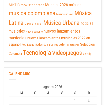
Mundial 2026
música
movistar arena
MinTIC
música colombiana
Música
Música en vivo
Latina
Música Urbana
noticias
Música Popular
nuevos lanzamientos
musicales
Nuevo Sencillo
musicales
nuevos lanzamientos musicales 2022 en
español
Selección
reguetón
Pop Latino
Redes Sociales
rezeteando
Tecnología
Videojuegos
Colombia
zetadj
CALENDARIO
agosto 2026
L
M
X
J
V
S
D
1
2