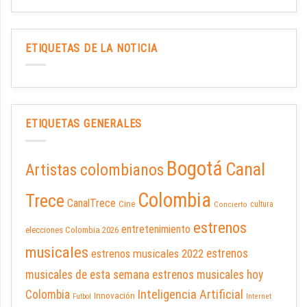
ETIQUETAS DE LA NOTICIA
ETIQUETAS GENERALES
Bogotá
Canal
Artistas colombianos
Colombia
Trece
CanalTrece
Cine
cultura
Concierto
estrenos
entretenimiento
elecciones Colombia 2026
musicales
estrenos musicales 2022
estrenos
musicales de esta semana
estrenos musicales hoy
Inteligencia Artificial
Colombia
Innovación
Futbol
Internet