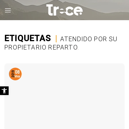
Saltar
al
contenido
ETIQUETAS
|
ATENDIDO POR SU
PROPIETARIO REPARTO
.
08
2019
May
Abrir barra de herramientas