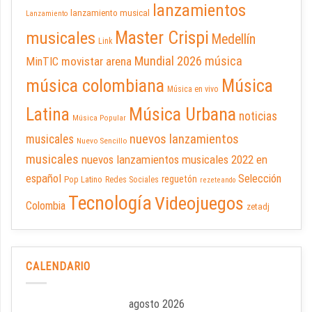
lanzamientos
lanzamiento musical
Lanzamiento
Master Crispi
musicales
Medellín
Link
Mundial 2026
música
movistar arena
MinTIC
música colombiana
Música
Música en vivo
Latina
Música Urbana
noticias
Música Popular
nuevos lanzamientos
musicales
Nuevo Sencillo
musicales
nuevos lanzamientos musicales 2022 en
español
Selección
reguetón
Pop Latino
Redes Sociales
rezeteando
Tecnología
Videojuegos
Colombia
zetadj
CALENDARIO
agosto 2026