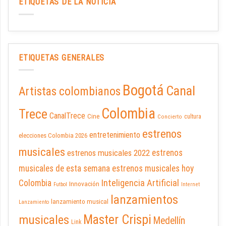
ETIQUETAS DE LA NOTICIA
ETIQUETAS GENERALES
Bogotá
Canal
Artistas colombianos
Colombia
Trece
CanalTrece
Cine
cultura
Concierto
estrenos
entretenimiento
elecciones Colombia 2026
musicales
estrenos musicales 2022
estrenos
musicales de esta semana
estrenos musicales hoy
Inteligencia Artificial
Colombia
Innovación
Futbol
Internet
lanzamientos
lanzamiento musical
Lanzamiento
Master Crispi
musicales
Medellín
Link