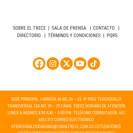
SOBRE EL TRECE
|
SALA DE PRENSA
|
CONTACTO
|
DIRECTORIO
|
TÉRMINOS Y CONDICIONES
|
PQRS
SEDE PRINCIPAL: CARRERA 45 NO. 26 – 33, 4º PISO TEUSAQUILLO:
TRANSVERSAL 28A NO. 39 – 29 CANAL TRECE HORARIO DE ATENCIÓN:
LUNES A VIERNES 8:00 A.M. – 5:00 P.M. TELÉFONO CONMUTADOR: 601
6051313 CORREO ELECTRÓNICO:
ATENCIONALCIUDADANO@CANALTRECE.COM.CO
COTIZACIONES: