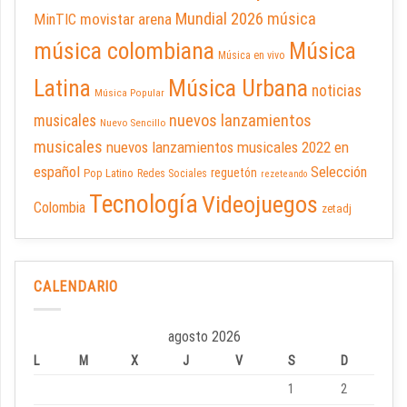
Mundial 2026
música
movistar arena
MinTIC
música colombiana
Música
Música en vivo
Latina
Música Urbana
noticias
Música Popular
nuevos lanzamientos
musicales
Nuevo Sencillo
musicales
nuevos lanzamientos musicales 2022 en
español
Selección
reguetón
Pop Latino
Redes Sociales
rezeteando
Tecnología
Videojuegos
Colombia
zetadj
CALENDARIO
agosto 2026
L
M
X
J
V
S
D
1
2