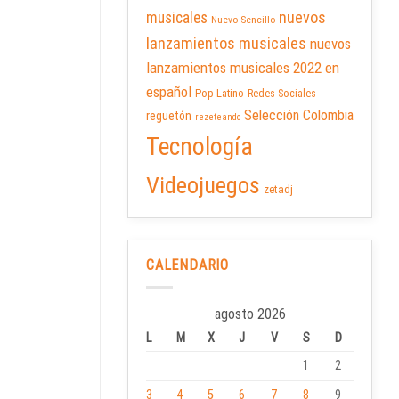
nuevos
musicales
Nuevo Sencillo
lanzamientos musicales
nuevos
lanzamientos musicales 2022 en
español
Pop Latino
Redes Sociales
Selección Colombia
reguetón
rezeteando
Tecnología
Videojuegos
zetadj
CALENDARIO
agosto 2026
L
M
X
J
V
S
D
1
2
3
4
5
6
7
8
9