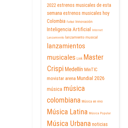
2022
estrenos musicales de esta
semana
estrenos musicales hoy
Colombia
Innovación
Futbol
Inteligencia Artificial
Internet
lanzamiento musical
Lanzamiento
lanzamientos
Master
musicales
Link
Crispi
Medellín
MinTIC
Mundial 2026
movistar arena
música
música
colombiana
Música en vivo
Música Latina
Música Popular
Música Urbana
noticias