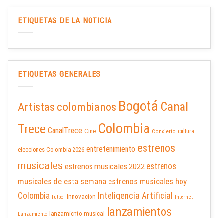
ETIQUETAS DE LA NOTICIA
ETIQUETAS GENERALES
Bogotá
Canal
Artistas colombianos
Colombia
Trece
CanalTrece
Cine
cultura
Concierto
estrenos
entretenimiento
elecciones Colombia 2026
musicales
estrenos musicales 2022
estrenos
musicales de esta semana
estrenos musicales hoy
Inteligencia Artificial
Colombia
Innovación
Futbol
Internet
lanzamientos
lanzamiento musical
Lanzamiento