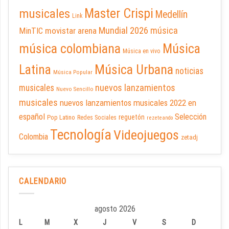
Master Crispi
musicales
Medellín
Link
Mundial 2026
música
movistar arena
MinTIC
música colombiana
Música
Música en vivo
Latina
Música Urbana
noticias
Música Popular
nuevos lanzamientos
musicales
Nuevo Sencillo
musicales
nuevos lanzamientos musicales 2022 en
español
Selección
reguetón
Pop Latino
Redes Sociales
rezeteando
Tecnología
Videojuegos
Colombia
zetadj
CALENDARIO
agosto 2026
L
M
X
J
V
S
D