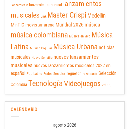
lanzamientos
lanzamiento musical
Lanzamiento
Master Crispi
musicales
Medellín
Link
Mundial 2026
música
movistar arena
MinTIC
música colombiana
Música
Música en vivo
Latina
Música Urbana
noticias
Música Popular
nuevos lanzamientos
musicales
Nuevo Sencillo
musicales
nuevos lanzamientos musicales 2022 en
español
Selección
reguetón
Pop Latino
Redes Sociales
rezeteando
Tecnología
Videojuegos
Colombia
zetadj
CALENDARIO
agosto 2026