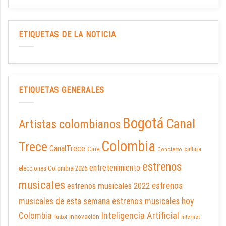
ETIQUETAS DE LA NOTICIA
ETIQUETAS GENERALES
Bogotá
Canal
Artistas colombianos
Colombia
Trece
CanalTrece
Cine
cultura
Concierto
estrenos
entretenimiento
elecciones Colombia 2026
musicales
estrenos musicales 2022
estrenos
musicales de esta semana
estrenos musicales hoy
Inteligencia Artificial
Colombia
Innovación
Futbol
Internet