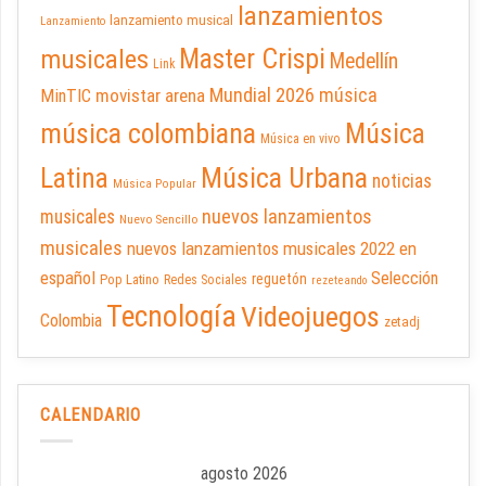
lanzamientos
lanzamiento musical
Lanzamiento
Master Crispi
musicales
Medellín
Link
Mundial 2026
música
movistar arena
MinTIC
música colombiana
Música
Música en vivo
Latina
Música Urbana
noticias
Música Popular
nuevos lanzamientos
musicales
Nuevo Sencillo
musicales
nuevos lanzamientos musicales 2022 en
español
Selección
reguetón
Pop Latino
Redes Sociales
rezeteando
Tecnología
Videojuegos
Colombia
zetadj
CALENDARIO
agosto 2026