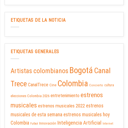
ETIQUETAS DE LA NOTICIA
ETIQUETAS GENERALES
Bogotá
Canal
Artistas colombianos
Colombia
Trece
CanalTrece
Cine
cultura
Concierto
estrenos
entretenimiento
elecciones Colombia 2026
musicales
estrenos musicales 2022
estrenos
musicales de esta semana
estrenos musicales hoy
Inteligencia Artificial
Colombia
Innovación
Futbol
Internet