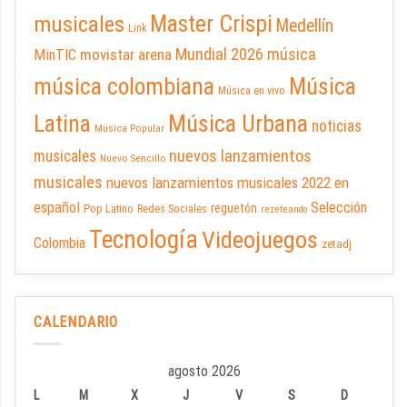
Master Crispi
musicales
Medellín
Link
Mundial 2026
música
movistar arena
MinTIC
música colombiana
Música
Música en vivo
Latina
Música Urbana
noticias
Música Popular
nuevos lanzamientos
musicales
Nuevo Sencillo
musicales
nuevos lanzamientos musicales 2022 en
español
Selección
reguetón
Pop Latino
Redes Sociales
rezeteando
Tecnología
Videojuegos
Colombia
zetadj
CALENDARIO
agosto 2026
L
M
X
J
V
S
D