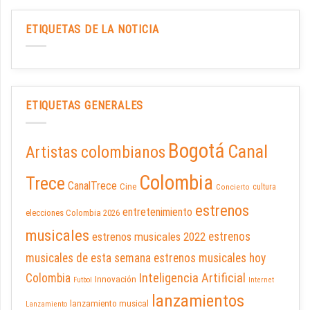
ETIQUETAS DE LA NOTICIA
ETIQUETAS GENERALES
Bogotá
Canal
Artistas colombianos
Colombia
Trece
CanalTrece
Cine
cultura
Concierto
estrenos
entretenimiento
elecciones Colombia 2026
musicales
estrenos musicales 2022
estrenos
musicales de esta semana
estrenos musicales hoy
Inteligencia Artificial
Colombia
Innovación
Futbol
Internet
lanzamientos
lanzamiento musical
Lanzamiento