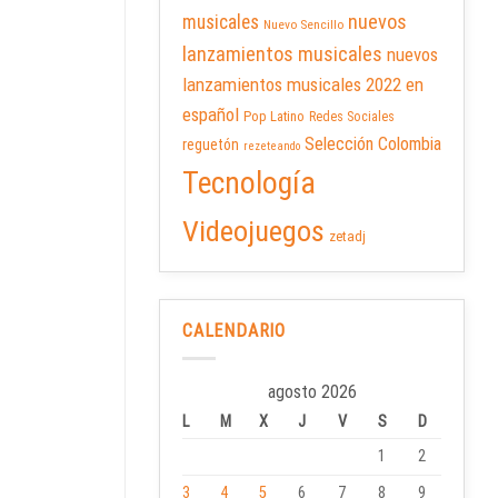
nuevos
musicales
Nuevo Sencillo
lanzamientos musicales
nuevos
lanzamientos musicales 2022 en
español
Pop Latino
Redes Sociales
Selección Colombia
reguetón
rezeteando
Tecnología
Videojuegos
zetadj
CALENDARIO
agosto 2026
L
M
X
J
V
S
D
1
2
3
4
5
6
7
8
9