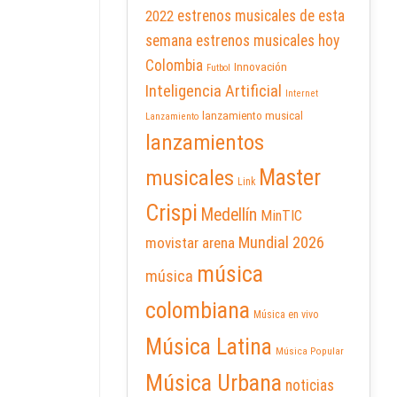
2022
estrenos musicales de esta
semana
estrenos musicales hoy
Colombia
Innovación
Futbol
Inteligencia Artificial
Internet
lanzamiento musical
Lanzamiento
lanzamientos
Master
musicales
Link
Crispi
Medellín
MinTIC
Mundial 2026
movistar arena
música
música
colombiana
Música en vivo
Música Latina
Música Popular
Música Urbana
noticias