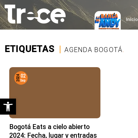
Saltar
al
contenido
Inicio
ETIQUETAS
|
AGENDA BOGOTÁ
.
02
2024
Sep
Abrir barra de herramientas
Bogotá Eats a cielo abierto
2024: Fecha, lugar y entradas