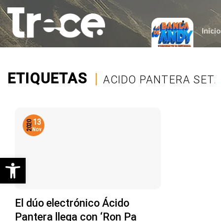
Saltar
al
contenido
Inicio
ETIQUETAS
|
ACIDO PANTERA SET
.
13
2020
Nov
Abrir barra de herramientas
El dúo electrónico Ácido
Pantera llega con ‘Ron Pa