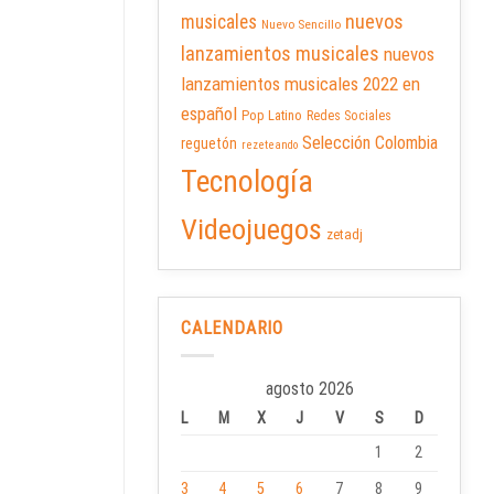
nuevos
musicales
Nuevo Sencillo
lanzamientos musicales
nuevos
lanzamientos musicales 2022 en
español
Pop Latino
Redes Sociales
Selección Colombia
reguetón
rezeteando
Tecnología
Videojuegos
zetadj
CALENDARIO
agosto 2026
L
M
X
J
V
S
D
1
2
3
4
5
6
7
8
9