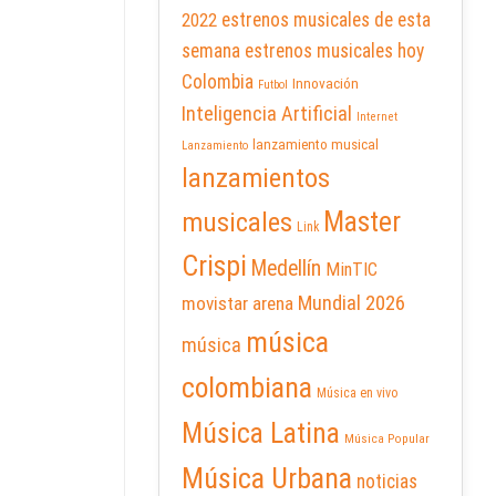
2022
estrenos musicales de esta
semana
estrenos musicales hoy
Colombia
Innovación
Futbol
Inteligencia Artificial
Internet
lanzamiento musical
Lanzamiento
lanzamientos
Master
musicales
Link
Crispi
Medellín
MinTIC
Mundial 2026
movistar arena
música
música
colombiana
Música en vivo
Música Latina
Música Popular
Música Urbana
noticias