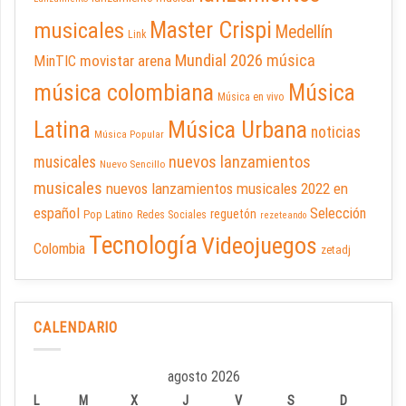
Master Crispi
musicales
Medellín
Link
Mundial 2026
música
movistar arena
MinTIC
música colombiana
Música
Música en vivo
Latina
Música Urbana
noticias
Música Popular
nuevos lanzamientos
musicales
Nuevo Sencillo
musicales
nuevos lanzamientos musicales 2022 en
español
Selección
reguetón
Pop Latino
Redes Sociales
rezeteando
Tecnología
Videojuegos
Colombia
zetadj
CALENDARIO
agosto 2026
L
M
X
J
V
S
D