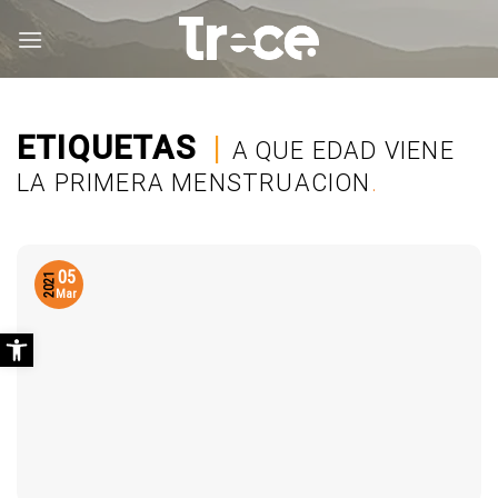
Saltar
al
contenido
ETIQUETAS
|
A QUE EDAD VIENE
LA PRIMERA MENSTRUACION
.
05
2021
Mar
Abrir barra de herramientas