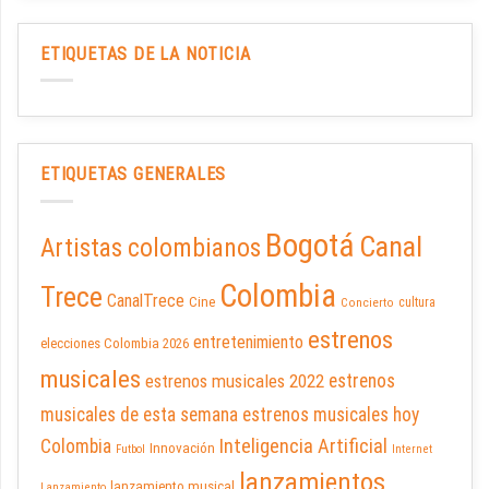
ETIQUETAS DE LA NOTICIA
ETIQUETAS GENERALES
Bogotá
Canal
Artistas colombianos
Colombia
Trece
CanalTrece
Cine
cultura
Concierto
estrenos
entretenimiento
elecciones Colombia 2026
musicales
estrenos musicales 2022
estrenos
musicales de esta semana
estrenos musicales hoy
Inteligencia Artificial
Colombia
Innovación
Futbol
Internet
lanzamientos
lanzamiento musical
Lanzamiento