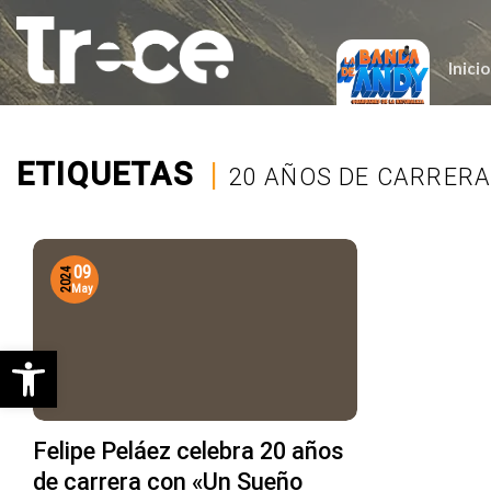
Saltar
al
contenido
Inicio
ETIQUETAS
|
20 AÑOS DE CARRER
09
2024
May
Abrir barra de herramientas
Felipe Peláez celebra 20 años
de carrera con «Un Sueño