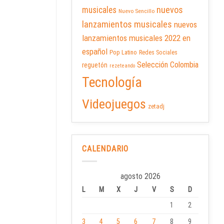
nuevos
musicales
Nuevo Sencillo
lanzamientos musicales
nuevos
lanzamientos musicales 2022 en
español
Pop Latino
Redes Sociales
Selección Colombia
reguetón
rezeteando
Tecnología
Videojuegos
zetadj
CALENDARIO
agosto 2026
L
M
X
J
V
S
D
1
2
3
4
5
6
7
8
9