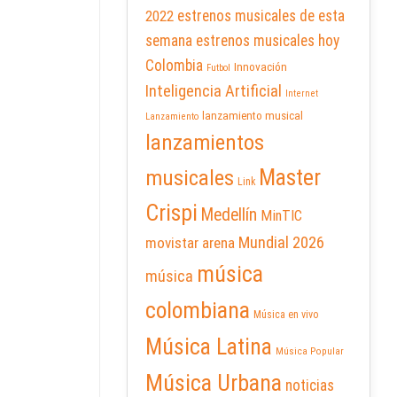
2022
estrenos musicales de esta
semana
estrenos musicales hoy
Colombia
Innovación
Futbol
Inteligencia Artificial
Internet
lanzamiento musical
Lanzamiento
lanzamientos
Master
musicales
Link
Crispi
Medellín
MinTIC
Mundial 2026
movistar arena
música
música
colombiana
Música en vivo
Música Latina
Música Popular
Música Urbana
noticias